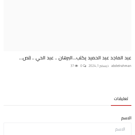
عبد الماجد عبد الحميد يكتب...البرهان .. عبد الحي .. (نص...
abdelrahman
ديسمبر 1, 2024
0
37
تعليقات
الاسم