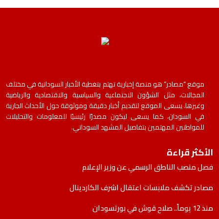
موقع “مصادر” هو منصة إخبارية تهتم بتغطية الأخبار السودانية في مختلف
المجالات، مثل الشؤون الاجتماعية والسياسية والاقتصادية والرياضية
وغيرها. يسعى الموقع لتقديم أخبار دقيقة وموثوقة حول الأحداث الجارية
في السودان، كما يسعى ليكون مصدرًا رئيسيًا للمعلومات والتحليلات
للمواطنين المهتمين بتفاصيل المشهد السوداني.
الأكثر قراءة
فصل منصب الناطق الرسمي عن وزير الإعلام
مصادر تكشف ملابسات اعتقال اشرف الكاردينال
منذ 12 يوماً.. صلاح قوش في بورتسودان