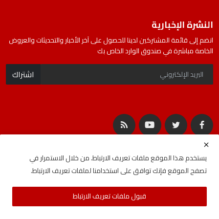
النشرة الإخبارية
انضم إلى قائمة المشتركين لدينا للحصول على آخر الأخبار والتحديثات والعروض
الخاصة مباشرة في صندوق الوارد الخاص بك
اشتراك
يستخدم هذا الموقع ملفات تعريف الارتباط. من خلال الاستمرار في
تصفح الموقع فإنك توافق على استخدامنا لملفات تعريف الارتباط.
جميع الحقوق محفوظة لشركة المصادر | Developed By
ideabat.com
قبول ملفات تعريف الارتباط
الأحكام والشروط