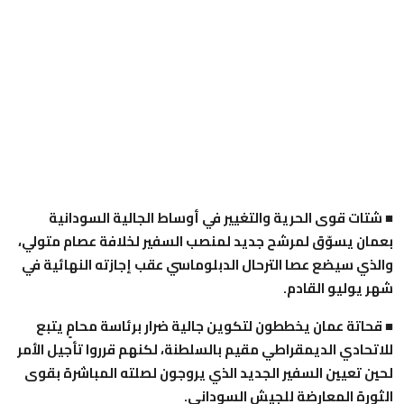
■ شتات قوى الحرية والتغيير في أوساط الجالية السودانية
بعمان يسوّق لمرشح جديد لمنصب السفير لخلافة عصام متولي،
والذي سيضع عصا الترحال الدبلوماسي عقب إجازته النهائية في
شهر يوليو القادم.
■ قحاتة عمان يخططون لتكوين جالية ضرار برئاسة محامٍ يتبع
للاتحادي الديمقراطي مقيم بالسلطنة، لكنهم قرروا تأجيل الأمر
لحين تعيين السفير الجديد الذي يروجون لصلته المباشرة بقوى
الثورة المعارضة للجيش السوداني.