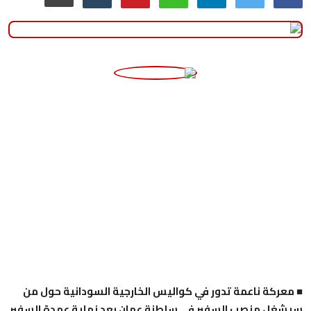
منوعات
حوادث وقضايا
عالمية
■ معركة ناعمة تدور في كواليس الخارجية السودانية حول من
سيشغل منصب السفير في سلطنة عمان بعد نهاية عهدة السفير