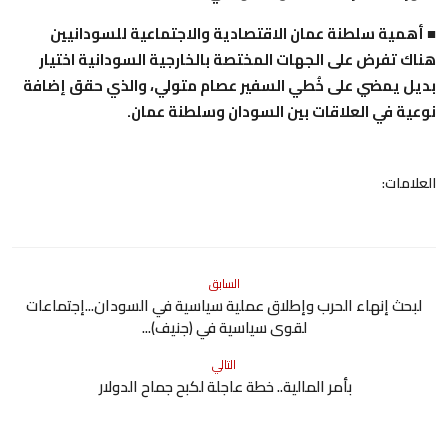
■ أهمية سلطنة عمان الاقتصادية والاجتماعية للسودانيين
هناك تفرض على الجهات المختصة بالخارجية السودانية اختيار
بديل يمضي على خُطي السفير عصام متولي، والذي حقق إضافة
نوعية في العلاقات بين السودان وسلطنة عمان.
العلامات:
السابق
لبحث إنهاء الحرب وإطلاق عملية سياسية في السودان...إجتماعات
لقوى سياسية في (جنيف)...
التالي
بأمر المالية.. خطة عاجلة لكبح جماح الدولار