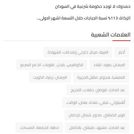
حمدوك: لا توجد حكومة شرعية في السودان
الزكاة: 113% نسبة الجبايات خلال التسعة اشهر الاولى...
العلامات الشعبية
أخبار
التربية، مركز، خارجي إمتحانات، الشهادة
البرهان، يعود، للبلاد
الكونغرس، بايدن، عقوبات، الدعم السريع
المليشيا، هجوم، مقتل،الجزيرة
البرهان، زيارة، الكويت
عبد الماجد، فوضي، حفلات، التخريج
أنشيلوتي، مبابي، منحه، بعض، الوقت،
تنوير، الكباشي، محور، شمال كردفان
عبد الماجد، مشهد، مليشي، بالكامل
خطبة، الجمعة، المساجد،