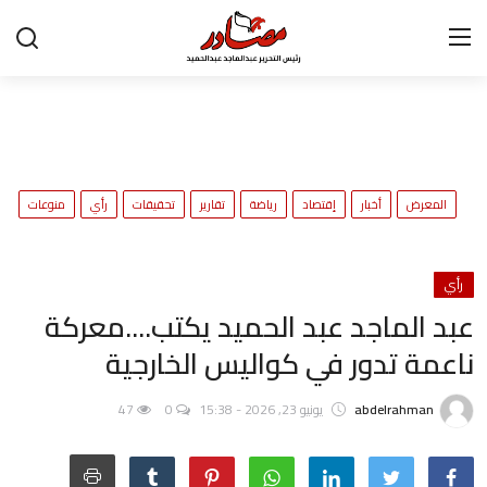
تواصل معنا
المعرض
ح
المعرض
أخبار
إقتصاد
رياضة
تقارير
تحقيقات
رأي
منوعات
و
أخبار
إقتصاد
رأي
عبد الماجد عبد الحميد يكتب....معركة
رياضة
ناعمة تدور في كواليس الخارجية
تقارير
abdelrahman
يونيو 23, 2026 - 15:38
0
47
تحقيقات
رأي