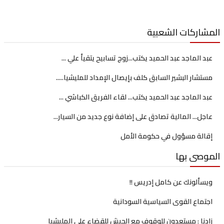
اركات الشعبية
د الماجد عبد الحميد يكتب...زوج تسابيح يتقيأ علي ...
تشار البشير السابق كلف بإيصال الإمداد للمليشيا.....
د الماجد عبد الحميد يكتب... لقاء الفريق الكباشي ...
جل... المالية تصادق على إضافة نوع جديد من السيار...
الة مسؤول في حكومة الأمل
وصى بها
سألونك عن كامل إدريس !!
تماع القوى السياسية السودانية
دنا : مستعدون للوقوف مع الجيش للقضاء على المليشيا