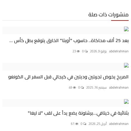
ورات ذات صلة
..
abdelr
يوليو 9, 2026
0
23
يخ يخوض تجربتين وديتين في كيجالي قبل السفر الى الكونغو
abdelr
سبتمبر 16, 2025
0
49
ية في خيتافي...برشلونة يضع يداً على لقب "لا ليغا"
abdelr
أبريل 25, 2026
0
61