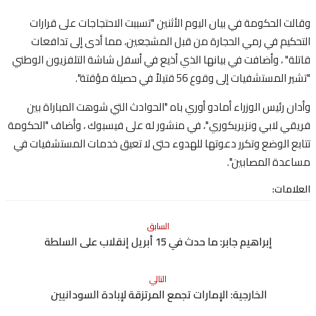
 الحكومة في بيان اليوم الأثنين "تسببت الاحتجاجات على قرارات
كيم في رمي الحجارة من قبل المشجعين، مما أدى إلى تدافعات
ة" ، وأضافت في بيانها الذي أذيع في أسفل شاشة التلفزيون الوطني
مستشفيات إلى وقوع 56 قتيلاً في حصيلة مؤقتة".
 رئيس الوزراء أمادو أوري باه "الحوادث التي شوهت المباراة بين
ي لابي ونزيريكوري"، في منشور له على فيسبوك ، وأضاف "الحكومة
ع الوضع وتكرر دعوتها للهدوء حتى لا تعيق خدمات المستشفيات في
دة المصابين".
مات:
السابق
إبراهيم جابر: ما حدث في 15 أبريل إنقلاب على السلطة
التالي
الخارجية: الإمارات تجمع المرتزقة لإبادة السودانيين