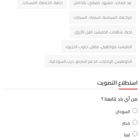
د الماجد، مشهد، مليشي، بالكامل
خطبة، الجمعة، المساجد،
اجعة، السياسة، استيراد، السيارات
نة، شائعات، المليشيا، النيل الأزرق
مليشيا، مواطنيين، مقتل، جنوب الجزيرة،
كونغرس، الإمارات، الدعم السريع، حرب،السودانية،
لاع التصويت
 بلد تتابعنا ؟
لسودان
صر
يبيا