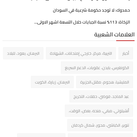
دوك: لا توجد حكومة شرعية في السودان
سبة الجبايات خلال التسعة اشهر الاولى...
امات الشعبية
بار
التربية، مركز، خارجي إمتحانات، الشهادة
البرهان، يعود، للبلاد
كونغرس، بايدن، عقوبات، الدعم السريع
مليشيا، هجوم، مقتل،الجزيرة
البرهان، زيارة، الكويت
د الماجد، فوضي، حفلات، التخريج
شيلوتي، مبابي، منحه، بعض، الوقت،
وير، الكباشي، محور، شمال كردفان