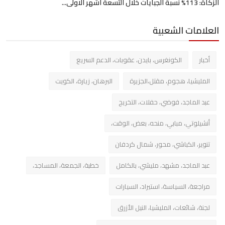
الزكاة: 113% نسبة الجبايات خلال التسعة اشهر الاولى...
العلامات الشعبية
أخبار
الكونغرس، بايدن، عقوبات، الدعم السريع
المليشيا، هجوم، مقتل،الجزيرة
البرهان، زيارة، الكويت
عبد الماجد، فوضي، حفلات، التخريج
أنشيلوتي، مبابي، منحه، بعض، الوقت،
تنوير، الكباشي، محور، شمال كردفان
عبد الماجد، مشهد، مليشي، بالكامل
خطبة، الجمعة، المساجد،
مراجعة، السياسة، استيراد، السيارات
لجنة، شائعات، المليشيا، النيل الأزرق