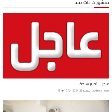
منشورات ذات صلة
عاجل.. تحرير سنجة
abdelrahman
نوفمبر 23, 2024
0
45