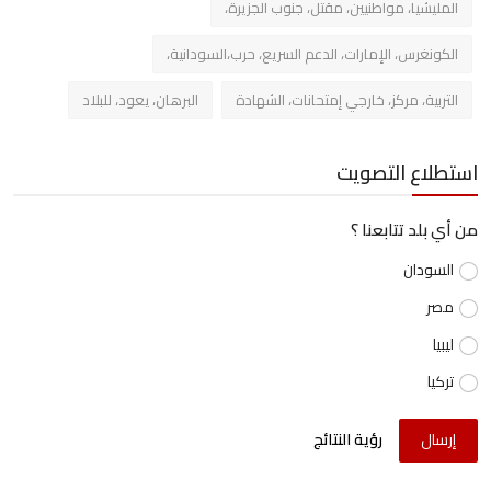
المليشيا، مواطنيين، مقتل، جنوب الجزيرة،
الكونغرس، الإمارات، الدعم السريع، حرب،السودانية،
التربية، مركز، خارجي إمتحانات، الشهادة
البرهان، يعود، للبلاد
استطلاع التصويت
من أي بلد تتابعنا ؟
السودان
مصر
ليبيا
تركيا
إرسال
رؤية النتائج