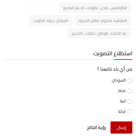
الكونغرس، بايدن، عقوبات، الدعم السريع
المليشيا، هجوم، مقتل،الجزيرة
البرهان، زيارة، الكويت
عبد الماجد، فوضي، حفلات، التخريج
استطلاع التصويت
من أي بلد تتابعنا ؟
السودان
مصر
ليبيا
تركيا
إرسال
رؤية النتائج