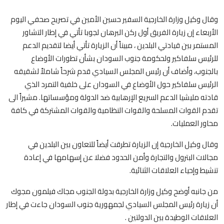
وقال وكيل وزارة الخارجية السفير حسين الأمين في تصريح صحفي اليوم
الأربعاء إن زيارة الفريق أول ركن البرهان لجوبا تأتي في إطار التشاور
المستمر بين قيادتي البلدين ، مبيناً أن الزيارة تأتي أيضا لتقديم الدعم
للرئيس سلفاكير ولحكومة جنوب السودان بشأن تطورات الأوضاع
بالجنوب، وأضاف أن رئيس المجلس السيادي قدم شرحاً شاملاً لشقيقه
الرئيس سلفاكير حول الأوضاع في السودان على خلفية التمرد الذي
قادته مليشيا الدعم السريع الإرهابية ضد الدولة ومؤسساتها. مشيراً الى
تقدم القوات المسلحة والقوات النظامية والقوات المشتركة في كافة
محاور العمليات.
وقال وكيل الخارجية إن الزيارة تطرقت أيضاً للتعاون بين البلدين في
مجالات البترول والتجارة وأمن الحدود فضلا عن إسهامها في إعادة
تنشيط وإحياء العلاقات الثنائية.
من جانبه أوضح وكيل وزارة الخارجية بدولة الجنوب مجاك فيلمون مجوك
أن زيارة رئيس المجلس السيادي لجمهورية جنوب السودان جاءت في إطار
العلاقات الوطيدة بين الدولتين .