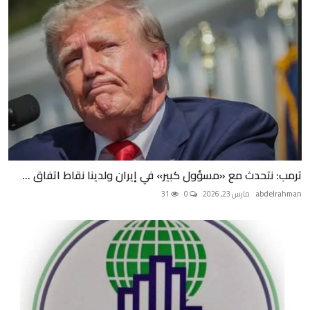
ترمب: نتحدث مع «مسؤول كبير» في إيران ولدينا نقاط اتفاق ...
abdelrahman
مارس 23, 2026
0
31