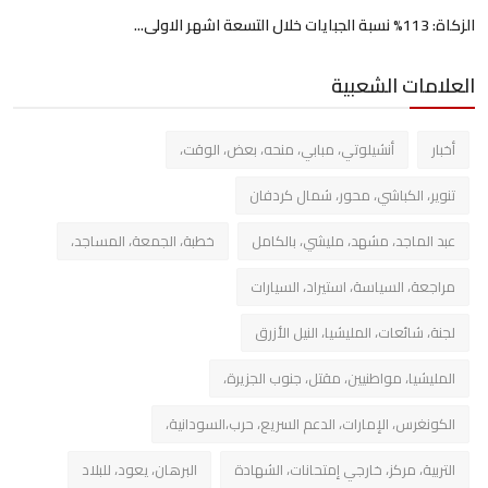
الزكاة: 113% نسبة الجبايات خلال التسعة اشهر الاولى...
العلامات الشعبية
أخبار
أنشيلوتي، مبابي، منحه، بعض، الوقت،
تنوير، الكباشي، محور، شمال كردفان
عبد الماجد، مشهد، مليشي، بالكامل
خطبة، الجمعة، المساجد،
مراجعة، السياسة، استيراد، السيارات
لجنة، شائعات، المليشيا، النيل الأزرق
المليشيا، مواطنيين، مقتل، جنوب الجزيرة،
الكونغرس، الإمارات، الدعم السريع، حرب،السودانية،
التربية، مركز، خارجي إمتحانات، الشهادة
البرهان، يعود، للبلاد