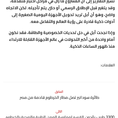
تشير التقارير إلى أن المشروع ما زال في مراحل اختبار متقدمة،
وقد يتغير قبل الإطلاق الرسمي أو حتى يتم تأجيله. لكن الاتجاه
واضح، وهو أن أبل تريد تحويل الأجهزة اليومية الصغيرة إلى
أدوات ذكية قادرة على رؤية العالم والتفاعل معه.
وإذا نجحت أبل في حل تحديات الخصوصية والطاقة، فقد نكون
أمام واحدة من أكبر التحولات في عالم الأجهزة القابلة للارتداء
منذ ظهور الساعات الذكية.
العلامات:
السابق
طائرة سودانير تصل مطار الخرطوم قادمة من مصر
التالي
3300 طبيب يؤدون القسم لممارسة المهن الطبية والصحية بالخرطوم