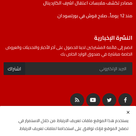
مصادر تكشف ملابسات اعتقال اشرف الكاردينال
منذ 12 يوماً.. صلاح قوش في بورتسودان
النشرة الإخبارية
انضم إلى قائمة المشتركين لدينا للحصول على آخر الأخبار والتحديثات والعروض
الخاصة مباشرة في صندوق الوارد الخاص بك
اشتراك
يستخدم هذا الموقع ملفات تعريف الارتباط. من خلال الاستمرار في
تصفح الموقع فإنك توافق على استخدامنا لملفات تعريف الارتباط.
جميع الحقوق محفوظة لشركة المصادر | Developed By
ideabat.com