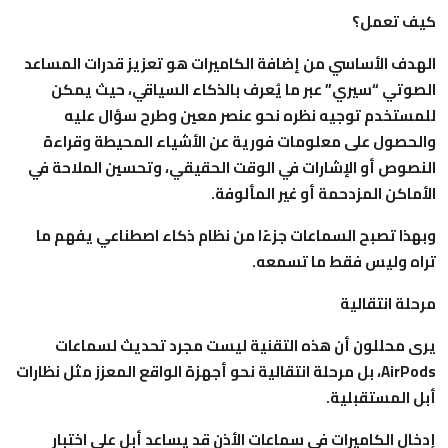
كيف تعمل؟
الهدف الأساسي من إضافة الكاميرات هو تعزيز قدرات المساعد
الصوتي “سيري” عبر ما يُعرف بالذكاء السياقي، حيث يمكن
للمستخدم توجيه نظره نحو عنصر معين وطرح سؤال عليه
والحصول على معلومات فورية عن الأشياء المحيطة وقراءة
النصوص أو الإشارات في الوقت الحقيقي، وتحسين الملاحة في
الأماكن المزدحمة أو غير المألوفة.
وبهذا تصبح السماعات جزءًا من نظام ذكاء اصطناعي يفهم ما
تراه وليس فقط ما تسمعه.
مرحلة انتقالية
يرى محللون أن هذه التقنية ليست مجرد تحديث لسماعات
AirPods، بل مرحلة انتقالية نحو أجهزة الواقع المعزز مثل نظارات
أبل المستقبلية.
إدخال الكاميرات في سماعات الأذن قد يساعد أبل على اختبار