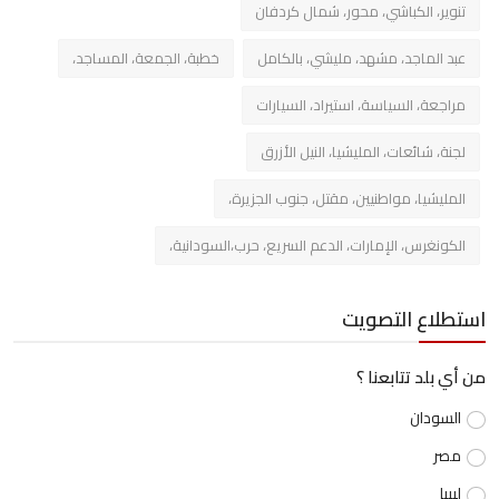
تنوير، الكباشي، محور، شمال كردفان
عبد الماجد، مشهد، مليشي، بالكامل
خطبة، الجمعة، المساجد،
مراجعة، السياسة، استيراد، السيارات
لجنة، شائعات، المليشيا، النيل الأزرق
المليشيا، مواطنيين، مقتل، جنوب الجزيرة،
الكونغرس، الإمارات، الدعم السريع، حرب،السودانية،
استطلاع التصويت
من أي بلد تتابعنا ؟
السودان
مصر
ليبيا