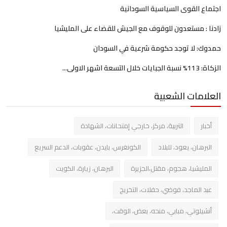
اجتماع القوى السياسية السودانية
زادنا : مستعدون للوقوف مع الجيش للقضاء على المليشيا
حمدوك: لا توجد حكومة شرعية في السودان
الزكاة: 113% نسبة الجبايات خلال التسعة اشهر الاولى...
العلامات الشعبية
أخبار
التربية، مركز، خارجي إمتحانات، الشهادة
البرهان، يعود، للبلاد
الكونغرس، بايدن، عقوبات، الدعم السريع
المليشيا، هجوم، مقتل،الجزيرة
البرهان، زيارة، الكويت
عبد الماجد، فوضي، حفلات، التخريج
أنشيلوتي، مبابي، منحه، بعض، الوقت،