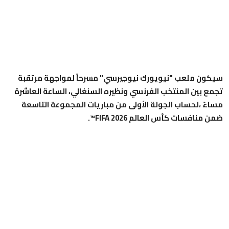
سيكون ملعب "نيويورك نيوجيرسي" مسرحاً لمواجهة مرتقبة
تجمع بين المنتخب الفرنسي ونظيره السنغالي، الساعة العاشرة
مساءً ،لحساب الجولة الأولى من مباريات المجموعة التاسعة
ضمن منافسات كأس العالم FIFA 2026™.