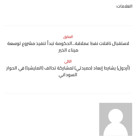
العلامات:
السابق
لاستقبال ناقلات نفط عملاقة...الحكومة تبدأ تنفيذ مشروع توسعة
ميناء الخير
التالي
(أردول) يشترط إبعاد (حميدتي) لمشاركة تحالف (المليشيا) في الحوار
السوداني