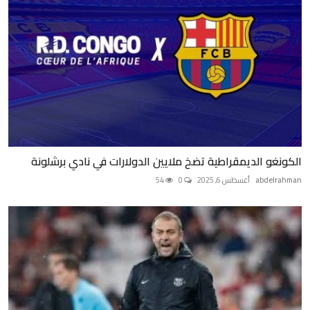
الكونغو الديمقراطية تضخ ملايين الدولارات في نادي برشلونة
abdelrahman
أغسطس 6, 2025
0
54