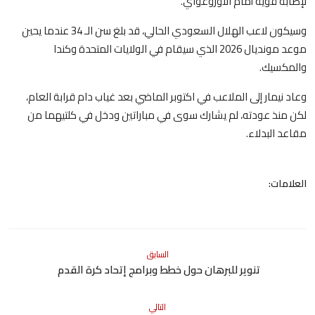
لإصابة قوية أمام الأوروغواي.
وسيكون لاعب الهلال السعودي الحالي، قد بلغ سن الـ 34 عندما يحين
موعد مونديال 2026 الذي سيقام في الولايات المتحدة وكندا
والمكسيك.
وعاد نيمار إلى الملاعب في اكتوبر الماضي بعد غياب دام قرابة العام،
لكن منذ عودته، لم يشارك سوى في مباراتين ودخل في كلتيهما من
مقاعد البدلاء.
العلامات:
السابق
تنوير للبرهان حول خطط وبرامج إتحاد كرة القدم
التالي