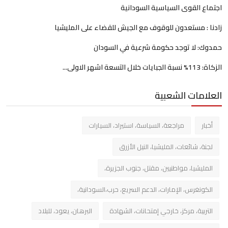
اجتماع القوى السياسية السودانية
زادنا : مستعدون للوقوف مع الجيش للقضاء على المليشيا
حمدوك: لا توجد حكومة شرعية في السودان
الزكاة: 113% نسبة الجبايات خلال التسعة اشهر الاولى...
العلامات الشعبية
أخبار
مراجعة، السياسة، استيراد، السيارات
لجنة، شائعات، المليشيا، النيل الأزرق
المليشيا، مواطنيين، مقتل، جنوب الجزيرة،
الكونغرس، الإمارات، الدعم السريع، حرب،السودانية،
التربية، مركز، خارجي إمتحانات، الشهادة
البرهان، يعود، للبلاد