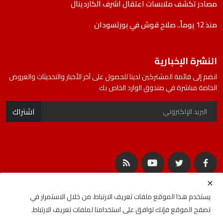
مصادر تكشف ملابسات اعتقال اشرف الكاردينال
منذ 12 يوماً.. صلاح قوش في بورتسودان
النشرة الإخبارية
انضم إلى قائمة المشتركين لدينا للحصول على آخر الأخبار والتحديثات والعروض
الخاصة مباشرة في صندوق الوارد الخاص بك
اشتراك
يستخدم هذا الموقع ملفات تعريف الارتباط. من خلال الاستمرار في
تصفح الموقع فإنك توافق على استخدامنا لملفات تعريف الارتباط.
جميع الحقوق محفوظة لشركة المصادر | Developed By
ideabat.com