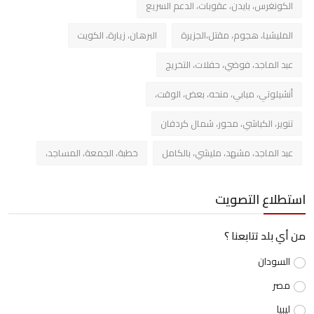
الكونغرس، بايدن، عقوبات، الدعم السريع
المليشيا، هجوم، مقتل،الجزيرة
البرهان، زيارة، الكويت
عبد الماجد، فوضي، حفلات، التخريج
أنشيلوتي، مبابي، منحه، بعض، الوقت،
تنوير، الكباشي، محور، شمال كردفان
عبد الماجد، مشهد، مليشي، بالكامل
خطبة، الجمعة، المساجد،
استطلاع التصويت
من أي بلد تتابعنا ؟
السودان
مصر
ليبيا