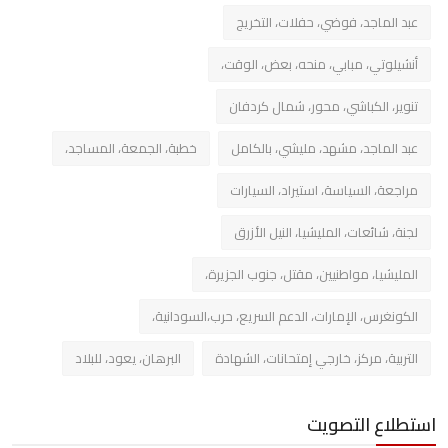
عبد الماجد، فوضي، حفلات، التخريج
أنشيلوتي، مبابي، منحه، بعض، الوقت،
تنوير، الكباشي، محور، شمال كردفان
عبد الماجد، مشهد، مليشي، بالكامل
خطبة، الجمعة، المساجد،
مراجعة، السياسة، استيراد، السيارات
لجنة، شائعات، المليشيا، النيل الأزرق
المليشيا، مواطنيين، مقتل، جنوب الجزيرة،
الكونغرس، الإمارات، الدعم السريع، حرب،السودانية،
التربية، مركز، خارجي إمتحانات، الشهادة
البرهان، يعود، للبلاد
استطلاع التصويت