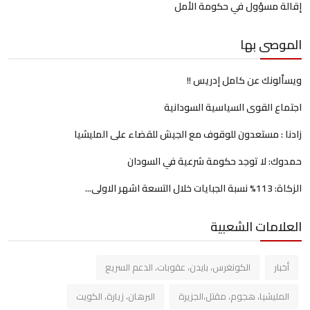
إقالة مسؤول في حكومة الأمل
الموصى بها
ويسألونك عن كامل إدريس !!
اجتماع القوى السياسية السودانية
زادنا : مستعدون للوقوف مع الجيش للقضاء على المليشيا
حمدوك: لا توجد حكومة شرعية في السودان
الزكاة: 113% نسبة الجبايات خلال التسعة اشهر الاولى...
العلامات الشعبية
أخبار
الكونغرس، بايدن، عقوبات، الدعم السريع
المليشيا، هجوم، مقتل،الجزيرة
البرهان، زيارة، الكويت