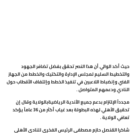
حيث أكد الوالي أن هذا النصر تحقق بفضل تضافر الجهود
والتخطيط السليم لمجلس الإدارة والتكتيك والخطط من الجهاز
الفني وإنضباط اللاعبين في تنفيذ الخطط وإلتفاف الأقطاب حول
النادي ودعمهم المتواصل .
مجدداً الإلتزام بدعم جميع الأندية الرياضيةبالولاية وقال إن
تحقيق الأهلي لهذه البطولة بعد غياب أكثر من 36 عاماً يؤكد
تعافي الولاية .
شاكرا القنصل حازم مصطفي الرئيس الفخري للنادي الأهلي