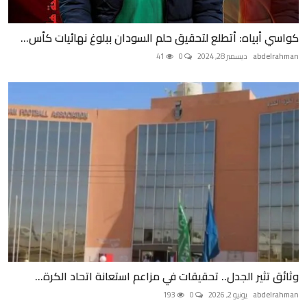
كواسي أبياه: أتطلع لتحقيق حلم السودان ببلوغ نهائيات كأس...
abdelrahman
ديسمبر 28, 2024
0
41
وثائق تثير الجدل.. تحقيقات في مزاعم استعانة اتحاد الكرة...
abdelrahman
يونيو 2, 2026
0
193