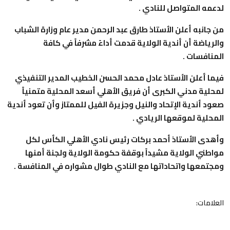
لدعمه المتواصل للنادي .
من جانبه أعلن الأستاذ طارق عبد الرحمن مدير عام وزارة الشباب
والرياضة أن أندية الولاية قدمت أداءً مشرفاً في كافة
المنافسات .
فيما أعلن الأستاذ عادل محمد الحسن الخطيب المدير التنفيذي
لمحلية مدني الكبرى أن فريق الأهلي أسعد المحلية متمنياً
صعود أندية الإتحاد والنيل وجزيرة الفيل للممتاز وأن تعود أندية
المحلية لموقعها الريادي .
وأهدى الأستاذ أحمد بركات رئيس نادي الأهلي الكأس لكل
مواطني الولاية مشيداً بوقفة حكومة الولاية ولجنة أمنها
ومجتمعها واتحاداتها مع النادي طوال مشواره في المنافسة .
العلامات: