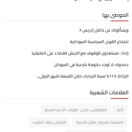
الموصى بها
ويسألونك عن كامل إدريس !!
اجتماع القوى السياسية السودانية
زادنا : مستعدون للوقوف مع الجيش للقضاء على المليشيا
حمدوك: لا توجد حكومة شرعية في السودان
الزكاة: 113% نسبة الجبايات خلال التسعة اشهر الاولى...
العلامات الشعبية
أخبار
الكونغرس، بايدن، عقوبات، الدعم السريع
المليشيا، هجوم، مقتل،الجزيرة
البرهان، زيارة، الكويت