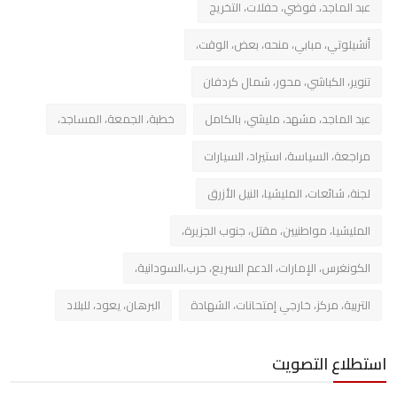
عبد الماجد، فوضي، حفلات، التخريج
أنشيلوتي، مبابي، منحه، بعض، الوقت،
تنوير، الكباشي، محور، شمال كردفان
عبد الماجد، مشهد، مليشي، بالكامل
خطبة، الجمعة، المساجد،
مراجعة، السياسة، استيراد، السيارات
لجنة، شائعات، المليشيا، النيل الأزرق
المليشيا، مواطنيين، مقتل، جنوب الجزيرة،
الكونغرس، الإمارات، الدعم السريع، حرب،السودانية،
التربية، مركز، خارجي إمتحانات، الشهادة
البرهان، يعود، للبلاد
استطلاع التصويت