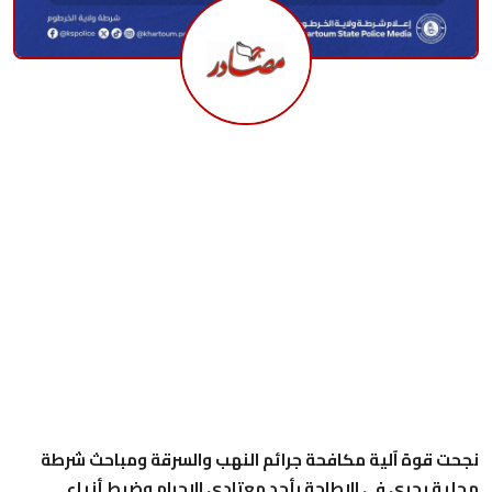
نجحت قوة آلية مكافحة جرائم النهب والسرقة ومباحث شرطة
محلية بحري في الإطاحة بأحد معتادي الإجرام وضبط أزياء