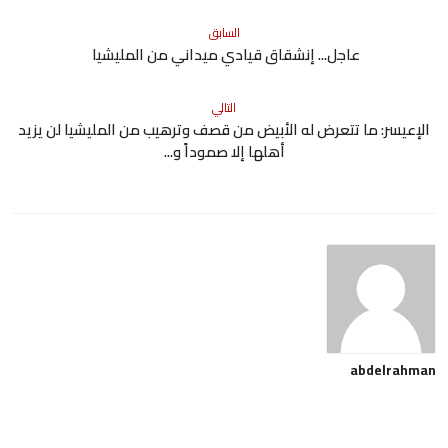
السابق
عاجل... إنشقاق قيادي ميداني من المليشيا
التالي
الإعيسر: ما تتعرض له الأبيض من قصف وترهيب من المليشيا لن يزيد
أهلها إلا صموداً و...
abdelrahman