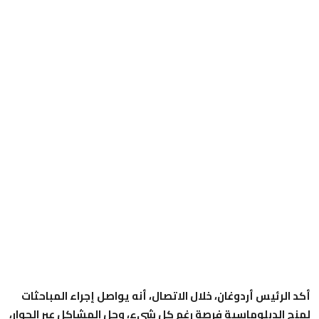
أكد الرئيس أردوغان، خلال الاتصال، أنه يواصل إجراء المباحثات
لمنح الدبلوماسية فرصة رغم كل شيء، وحل المشاكل عبر الحوار،