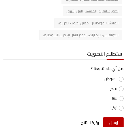
لجنة، شائعات، المليشيا، النيل الأزرق
المليشيا، مواطنيين، مقتل، جنوب الجزيرة،
الكونغرس، الإمارات، الدعم السريع، حرب،السودانية،
استطلاع التصويت
من أي بلد تتابعنا ؟
السودان
مصر
ليبيا
تركيا
إرسال
رؤية النتائج