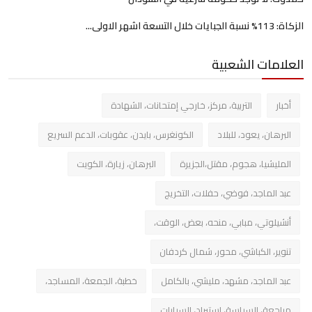
الزكاة: 113% نسبة الجبايات خلال التسعة اشهر الاولى...
العلامات الشعبية
أخبار
التربية، مركز، خارجي إمتحانات، الشهادة
البرهان، يعود، للبلاد
الكونغرس، بايدن، عقوبات، الدعم السريع
المليشيا، هجوم، مقتل،الجزيرة
البرهان، زيارة، الكويت
عبد الماجد، فوضي، حفلات، التخريج
أنشيلوتي، مبابي، منحه، بعض، الوقت،
تنوير، الكباشي، محور، شمال كردفان
عبد الماجد، مشهد، مليشي، بالكامل
خطبة، الجمعة، المساجد،
مراجعة، السياسة، استيراد، السيارات