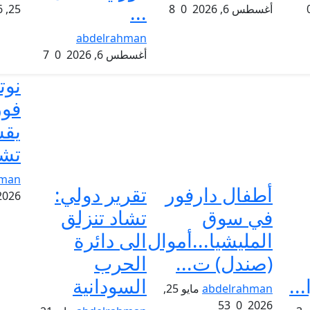
...
أغسطس 6, 2026
0
8
25, 2026
abdelrahman
أغسطس 6, 2026
0
7
نوت
فو
يقس
تش
hman
أطفال دارفور
تقرير دولي:
2026
في سوق
تشاد تنزلق
المليشيا...أموال
الى دائرة
(صندل) ت...
الحرب
..
السودانية
abdelrahman
مايو 25,
53
0
2026