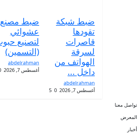
ضبط شبكة
ضبط مصنع
تقودها
عشوائي
قاصرات
لتصنيع حبو
لسرقة
(التسمين)
الهواتف من
abdelrahman
داخل ...
أغسطس 7, 2026
0
abdelrahman
أغسطس 7, 2026
0
5
تواصل معنا
المعرض
أخبار