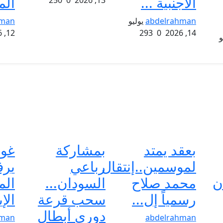
الأجنبية ...
الم
250
0
13, 2026
abdelrahman
يوليو
hman
12, 2026
293
0
14, 2026
و
بعقد يمتد
بمشاركة
غوا
لموسمين..إنتقال
رباعي
ير
ن
محمد صلاح
السودان...
الم
رسمياً إل...
سحب قرعة
الإ
دوري أبطال
hman
abdelrahman