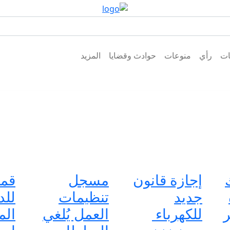
ات
رأي
منوعات
حوادث وقضايا
المزيد
إجازة قانون
مسجل
قمة
جديد
تنظيمات
للد
ر
للكهرباء
العمل يُلغي
الم