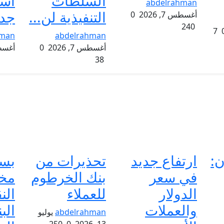
السلطات
است
abdelrahman
التنفيذية لن...
جدي
أغسطس 7, 2026
0
240
7
hman
abdelrahman
أغسطس 7, 2026
0
أغسطس 7
38
ن:
ارتفاع جديد
تحذيرات من
بس
في سعر
بنك الخرطوم
مخا
الدولار
للعملاء
الن
والعملات
الب
abdelrahman
يوليو