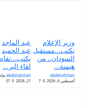
وزير الإعلام
عبد الماجد
يكتب...مستقبل
عبد الحميد
السودان.. من
يكتب...تفا
هيمنة...
لقاء البر...
abdelrahman
abdelrahman
يولي
أغسطس 6, 2026
0
7
21, 2026
0
37