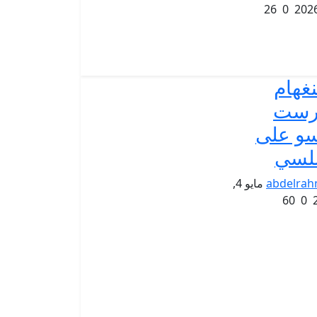
26
0
نغهام
رست
و على
لسي
abdelra
مايو 4,
60
0