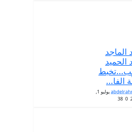
 الماجد
 الحميد
ب...تخبط
ّة الفا...
abdelra
يوليو 1,
38
0