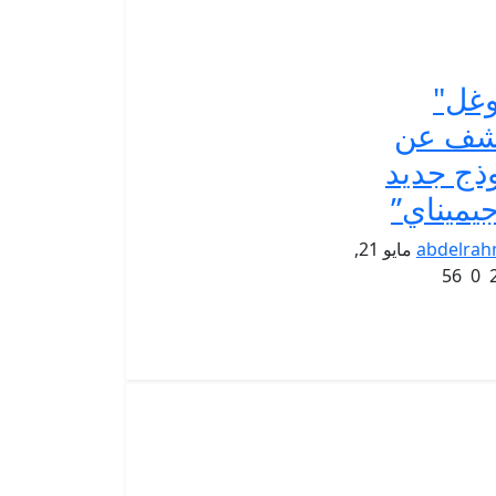
غل"
شف عن
ذج جديد
جيميناي”
abdelra
مايو 21,
56
0