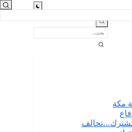
 مكة
فاع
شترك...تحالف