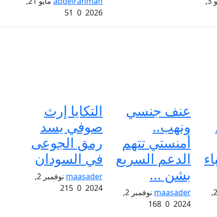
يونيو 3,
abdelrahman
مايو 21,
51
0
2026
عنف جنسي
التكايا إرث
ونهب..
صوفي يسد
أمنستي تتهم
رمق الجوعى
اء
الدعم السريع
في السودان
بشن ...
maasader
نوفمبر 2,
215
0
2024
نوفمبر 2,
maasader
نوفمبر 2,
168
0
2024