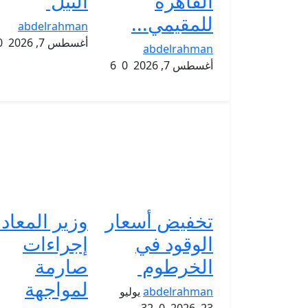
القاهرة
النيل
للمقيمي...
abdelrahman
أغسطس 7, 2026
0
abdelrahman
أغسطس 7, 2026
0
6
تخفيض أسعار
وزير المعاد
الوقود في
إجراءات
الخرطوم
صارمة
لمواجهة
abdelrahman
يوليو