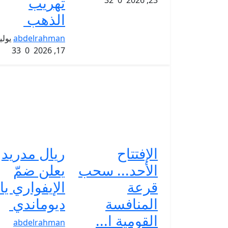
تهريب
32
0
23, 2026
الذهب
abdelrahman
يولي
33
0
17, 2026
الإفتتاح
ريال مدريد
الأحد... سحب
يعلن ضمّ
قرعة
الإيفواري يا
المنافسة
ديوماندي
القومية ا...
abdelrahman