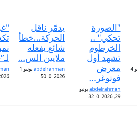
"الصورة
يدمّر ناقل
"غو
تحكي" ..
الحركة...خطأ
تك
الخرطوم
شائع يفعله
نمو
تشهد أول
ملايين الس...
لـ”
معرض
يوليو 4,
abdelrahman
يونيو 1,
hman
فوتوغر...
2026
50
0
2026
abdelrahman
يونيو
32
0
29, 2026