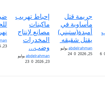
جريمة قتل
إحباط تهريب
ضب
مأساوية في
ماكينات
لل
ب
أمبدة(ستيني)
مصانع لإنتاج
نهر
يقتل شقيقه
المخدرات
hman
وضب...
23, 2026
abdelrahman
يوليو
24
0
25, 2026
6
abdelrahman
يوليو
23
0
23, 2026