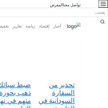
تواصل معنا
المعرض
أخبار
إقتصاد
رياضة
تقارير
تحقيق
تحذير من
ضبط سبائك
السفارة
ذهب بحوزة
السودانية في
متهم في نه