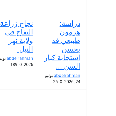
دراسة:
نجاح زراعة
هرمون
التفاح في
طبيعي قد
ولاية نهر
يحسن
النيل
استجابة كبار
abdelrahman
السن ...
189
0
2026
abdelrahman
يوليو
26
0
24, 2026