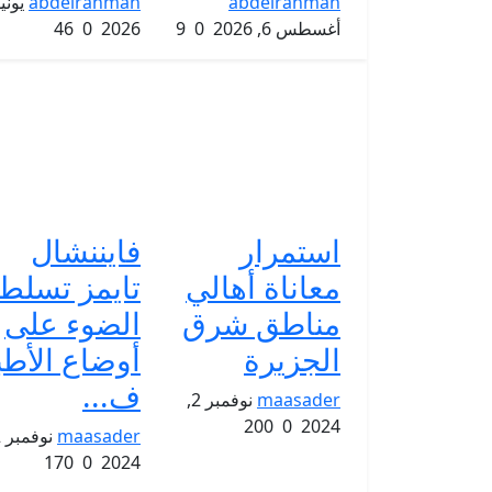
abdelrahman
abdelrahman
أغسطس 6, 2026
0
9
2026
0
46
استمرار
فايننشال
معاناة أهالي
تايمز تسلط
مناطق شرق
الضوء على
الجزيرة
أوضاع الأطب
ف...
maasader
نوفمبر 2,
200
0
2024
maasader
170
0
2024