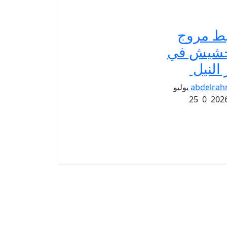
ط مروج
حشيش في
 النيل
abdelra
يوليو
25
0