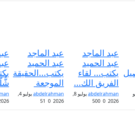
عبد الماجد
عبد الماجد
عبد
عبد الحميد
عبد الحميد
عبد
صيل
يكتب... لقاء
يكتب...الحقيقة
يكت
الفريق الك...
الموجعة
شُّل
و
abdelrahman
يوليو 8,
abdelrahman
يوليو 4,
hman
2026
51
0
2026
500
0
2026