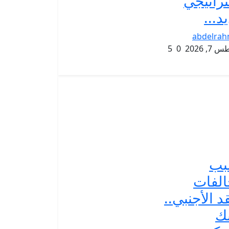
راتيجي
د...
abdelra
, 2026
0
5
بب
لفات
قد الأجنبي..
نك