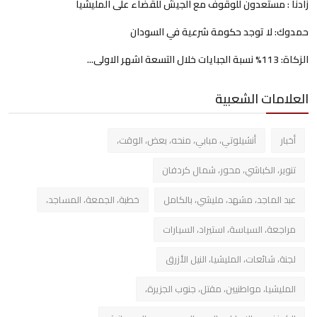
زادنا : مستعدون للوقوف مع الجيش للقضاء على المليشيا
حمدوك: لا توجد حكومة شرعية في السودان
الزكاة: 113% نسبة الجبايات خلال التسعة اشهر الاولى...
العلامات الشعبية
أخبار
أنشيلوتي، مبابي، منحه، بعض، الوقت،
تنوير، الكباشي، محور، شمال كردفان
عبد الماجد، مشهد، مليشي، بالكامل
خطبة، الجمعة، المساجد،
مراجعة، السياسة، استيراد، السيارات
لجنة، شائعات، المليشيا، النيل الأزرق
المليشيا، مواطنيين، مقتل، جنوب الجزيرة،