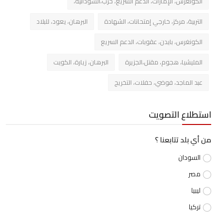
الكونغرس، الإمارات، الدعم السريع، حرب،السودانية،
التربية، مركز، خارجي إمتحانات، الشهادة
البرهان، يعود، للبلاد
الكونغرس، بايدن، عقوبات، الدعم السريع
المليشيا، هجوم، مقتل،الجزيرة
البرهان، زيارة، الكويت
عبد الماجد، فوضي، حفلات، التخريج
استطلاع التصويت
من أي بلد تتابعنا ؟
السودان
مصر
ليبيا
تركيا