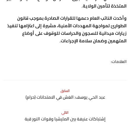
المتخذة لتأمين الولاية.
وأكدت النائب العام دعمها للقرارات الصادرة بموجب قانون
الطوارئ لمواجهة المهددات الأمنية، مشيرة إلى اعتزامها تنفيذ
زيارات ميدانية للسجون والحراسات للوقوف على أوضاع
المتهمين وضمان سلامة الإجراءات.
العلامات:
السابق
عبد الحي يوسف: الغش في الامتحانات (حرام)
التالي
إشتباكات عنيفة بين المليشيا وقوات النور قبة