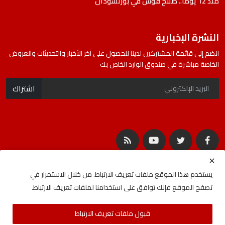
منذ 12 يوماً.. صلاح قوش في بورتسودان
النشرة الإخبارية
انضم إلى قائمة المشتركين لدينا للحصول على آخر الأخبار والتحديثات والعروض
الخاصة مباشرة في صندوق الوارد الخاص بك
اشتراك
يستخدم هذا الموقع ملفات تعريف الارتباط. من خلال الاستمرار في
تصفح الموقع فإنك توافق على استخدامنا لملفات تعريف الارتباط.
جميع الحقوق محفوظة لشركة المصادر | Developed By
ideabat.com
قبول ملفات تعريف الارتباط
الأحكام والشروط