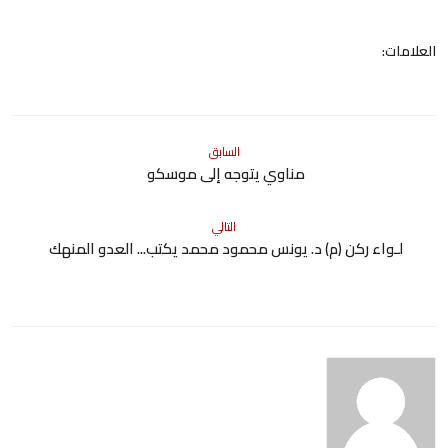
العلامات:
السابق
مناوي يتوجه إلى موسكو
التالي
لـواء ركن (م) د. يونس محمود محمد يكتب... العدو المنهك