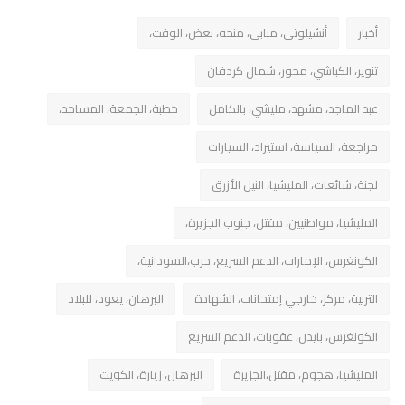
أخبار
أنشيلوتي، مبابي، منحه، بعض، الوقت،
تنوير، الكباشي، محور، شمال كردفان
عبد الماجد، مشهد، مليشي، بالكامل
خطبة، الجمعة، المساجد،
مراجعة، السياسة، استيراد، السيارات
لجنة، شائعات، المليشيا، النيل الأزرق
المليشيا، مواطنيين، مقتل، جنوب الجزيرة،
الكونغرس، الإمارات، الدعم السريع، حرب،السودانية،
التربية، مركز، خارجي إمتحانات، الشهادة
البرهان، يعود، للبلاد
الكونغرس، بايدن، عقوبات، الدعم السريع
المليشيا، هجوم، مقتل،الجزيرة
البرهان، زيارة، الكويت