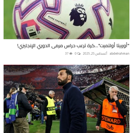
"أوربيتا أولتميت"...كرة ترعب حراس مرمى الدوري الإنجليزي!
abdelrahman
أغسطس 25, 2025
0
37