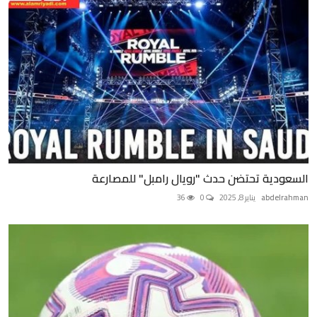
السعودية تحتضن حدث "رويال رامبل" للمصارعة
abdelrahman
يناير 8, 2025
0
36