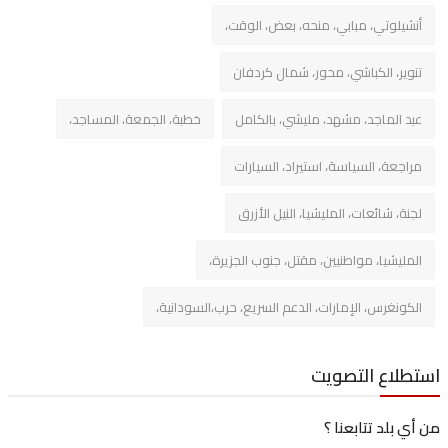
شيلوتي، مبابي، منحه، بعض، الوقت،
وير، الكباشي، محور، شمال كردفان
د الماجد، مشهد، مليشي، بالكامل
خطبة، الجمعة، المساجد،
اجعة، السياسة، استيراد، السيارات
نة، شائعات، المليشيا، النيل الأزرق
مليشيا، مواطنيين، مقتل، جنوب الجزيرة،
كونغرس، الإمارات، الدعم السريع، حرب،السودانية،
لاع التصويت
 بلد تتابعنا ؟