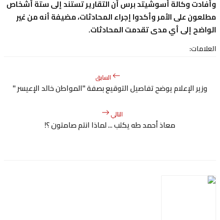
دت وكالة أسوشيتد برس أن التقارير تستند إلى ستة أشخاص
ون على الأمر وأكدوا إجراء المحادثات، مضيفة أنه من غير
ضح إلى أي مدى تقدمت المحادثات.
مات:
السابق
ير الإعلام يوضح تفاصيل التوقيع بصفة "المواطن خالد الإعيسر "
التالي
معاذ أحمد طه يكتب ... لماذا انتم صامتون ؟!