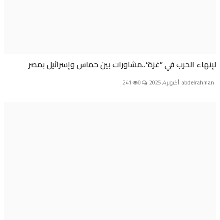
اء الحرب في ”غزة”..مشاورات بين حماس وإسرائيل بمصر
abdelra
أكتوبر 4, 2025
0
241