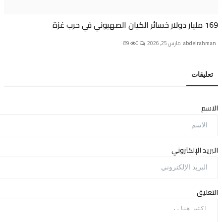
ة
abdelra
مارس 25, 2026
0
89
يقات
م
د الإلكتروني
يق