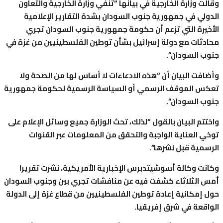
ت وزارة الخارجية في بيانها “تنفي وزارة الخارجية والتعاون
لي في جمهورية جنوب السودان بشدة التقارير الإعلامية
يرة التي تزعم أن حكومة جمهورية جنوب السودان تجري
ثات مع دولة إسرائيل بشأن توطين الفلسطينيين من غزة في
 السودان”.
فت البيان أن “هذه الادعاءات لا أساس لها من الصحة ولا
 الموقف الرسمي أو السياسة الرسمية لحكومة جمهورية
 السودان”.
تم البيان بالقول “لذلك، تحث الوزارة جميع وسائل الإعلام على
 العناية الواجبة والتحقق من المعلومات عبر القنوات
مية قبل نشرها”.
ت وكالة أسوشيتدبرس الإخبارية الأمريكية، نشرت تقريرا
الثلاثاء كشفت فيه عن منافشات تجري بين وجنوب السودان
إمكانية إعادة توطين الفلسطينيين من قطاع غزة إلى الدولة
قعة في شرق إفريقيا.