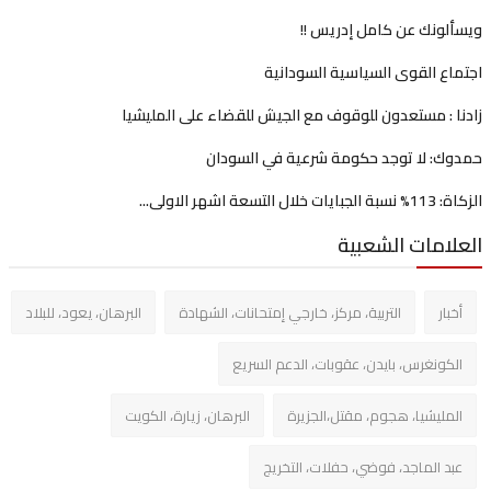
لونك عن كامل إدريس !!
ع القوى السياسية السودانية
 : مستعدون للوقوف مع الجيش للقضاء على المليشيا
ك: لا توجد حكومة شرعية في السودان
لتسعة اشهر الاولى...
امات الشعبية
بار
التربية، مركز، خارجي إمتحانات، الشهادة
البرهان، يعود، للبلاد
كونغرس، بايدن، عقوبات، الدعم السريع
مليشيا، هجوم، مقتل،الجزيرة
البرهان، زيارة، الكويت
د الماجد، فوضي، حفلات، التخريج