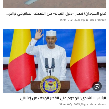
(درع السودان) تصدر «دليل النجاة» من القصف الصاروخي والم...
abdelrahman
مايو 9, 2026
0
36
الرئيس التشادي: الهجوم على القصر الهدف من إغتيالي
abdelrahman
يناير 10, 2025
0
39