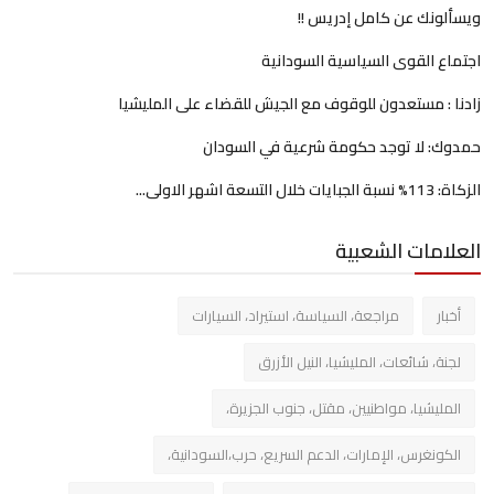
ويسألونك عن كامل إدريس !!
اجتماع القوى السياسية السودانية
زادنا : مستعدون للوقوف مع الجيش للقضاء على المليشيا
حمدوك: لا توجد حكومة شرعية في السودان
الزكاة: 113% نسبة الجبايات خلال التسعة اشهر الاولى...
العلامات الشعبية
أخبار
مراجعة، السياسة، استيراد، السيارات
لجنة، شائعات، المليشيا، النيل الأزرق
المليشيا، مواطنيين، مقتل، جنوب الجزيرة،
الكونغرس، الإمارات، الدعم السريع، حرب،السودانية،