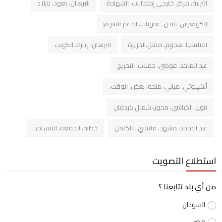
التربية، مركز، خارجي إمتحانات، الشهادة
البرهان، يعود، للبلاد
الكونغرس، بايدن، عقوبات، الدعم السريع
المليشيا، هجوم، مقتل،الجزيرة
البرهان، زيارة، الكويت
عبد الماجد، فوضي، حفلات، التخريج
أنشيلوتي، مبابي، منحه، بعض، الوقت،
تنوير، الكباشي، محور، شمال كردفان
عبد الماجد، مشهد، مليشي، بالكامل
خطبة، الجمعة، المساجد،
استطلاع التصويت
من أي بلد تتابعنا ؟
السودان
مصر