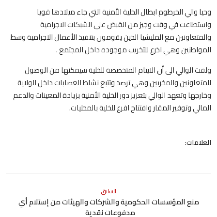
وحيا والي الخرطوم ابطال الخلية الأمنية التي جاء ميلادها قويا
واستطاعت في وقت وجيز من القبض على الشبكات الاجرامية
والمتعاونين مع المليشيا الذين يقومون بتنفيذ الأعمال الاجرامية وسط
المواطنين وهي اذرع للتخريب موجوده داخل المجتمع .
ولفت الوالي الى أن الايتام المتخصصة للخلية سيمكنها من الوصول
للمتعاونين والمخربين وهي ترصد وتتبع نشاط العصابات داخل الولاية
وخارجها وتعهد الوالي بتعزيز دور الخلية الأمنية بزيادة المعينات والدعم
المالي وتوفير المقار وافتتاح افرع للخلية بالمحليات.
العلامات:
السابق
منع المؤسسات الحكومية والشركات والهيئات من إستلام أي
مدفوعات نقدية