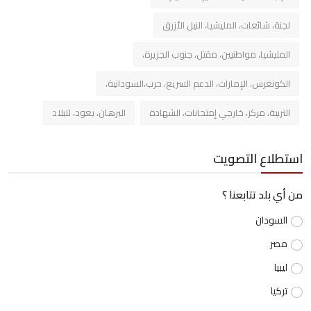
لجنة، شائعات، المليشيا، النيل الأزرق
المليشيا، مواطنيين، مقتل، جنوب الجزيرة،
الكونغرس، الإمارات، الدعم السريع، حرب،السودانية،
التربية، مركز، خارجي إمتحانات، الشهادة
البرهان، يعود، للبلاد
استطلاع التصويت
من أي بلد تتابعنا ؟
السودان
مصر
ليبيا
تركيا