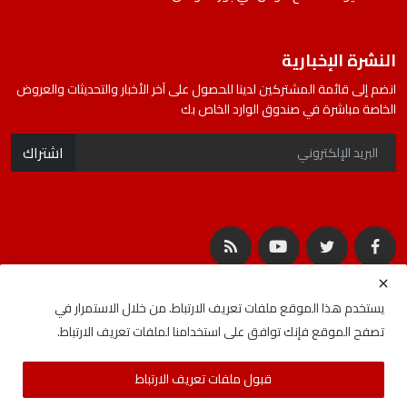
النشرة الإخبارية
انضم إلى قائمة المشتركين لدينا للحصول على آخر الأخبار والتحديثات والعروض
الخاصة مباشرة في صندوق الوارد الخاص بك
اشتراك
يستخدم هذا الموقع ملفات تعريف الارتباط. من خلال الاستمرار في
تصفح الموقع فإنك توافق على استخدامنا لملفات تعريف الارتباط.
جميع الحقوق محفوظة لشركة المصادر | Developed By
ideabat.com
قبول ملفات تعريف الارتباط
الأحكام والشروط