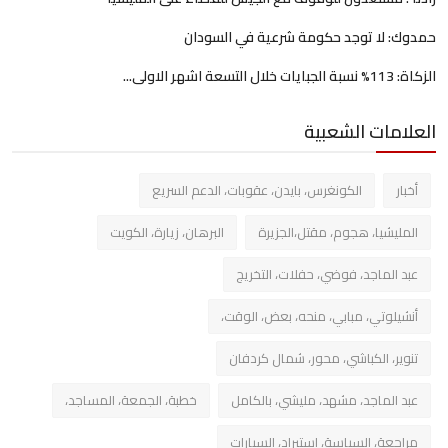
حمدوك: لا توجد حكومة شرعية في السودان
الزكاة: 113% نسبة الجبايات خلال التسعة اشهر الاولى...
العلامات الشعبية
أخبار
الكونغرس، بايدن، عقوبات، الدعم السريع
المليشيا، هجوم، مقتل،الجزيرة
البرهان، زيارة، الكويت
عبد الماجد، فوضي، حفلات، التخريج
أنشيلوتي، مبابي، منحه، بعض، الوقت،
تنوير، الكباشي، محور، شمال كردفان
عبد الماجد، مشهد، مليشي، بالكامل
خطبة، الجمعة، المساجد،
مراجعة، السياسة، استيراد، السيارات