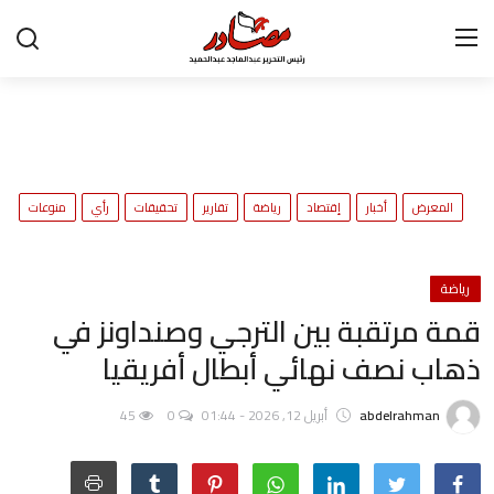
تواصل معنا
المعرض
ح
المعرض
أخبار
إقتصاد
رياضة
تقارير
تحقيقات
رأي
منوعات
و
أخبار
إقتصاد
رياضة
قمة مرتقبة بين الترجي وصنداونز في
رياضة
ذهاب نصف نهائي أبطال أفريقيا
تقارير
abdelrahman
أبريل 12, 2026 - 01:44
0
45
تحقيقات
رأي