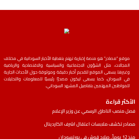
موقع “مصادر” هو منصة إخبارية تهتم بتغطية الأخبار السودانية في مختلف
المجالات، مثل الشؤون الاجتماعية والسياسية والاقتصادية والرياضية
وغيرها. يسعى الموقع لتقديم أخبار دقيقة وموثوقة حول الأحداث الجارية
في السودان، كما يسعى ليكون مصدرًا رئيسيًا للمعلومات والتحليلات
للمواطنين المهتمين بتفاصيل المشهد السوداني.
الأكثر قراءة
فصل منصب الناطق الرسمي عن وزير الإعلام
مصادر تكشف ملابسات اعتقال اشرف الكاردينال
منذ 12 يوماً.. صلاح قوش في بورتسودان