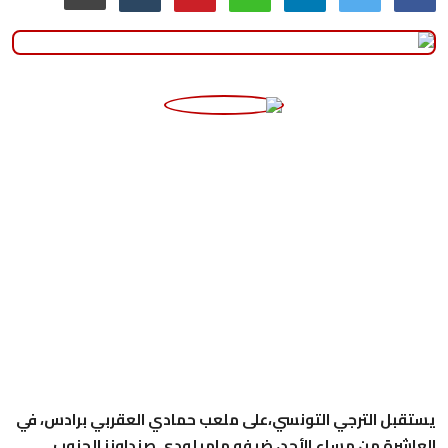
منوعات
حوادث وقضايا
عالمية
يستقبل الترجي التونسي،على ملعب حمادي العقربي برادس، في
العاشرة من مساء الأحد، ضيفه ماميلودي صنداونز الجنوب