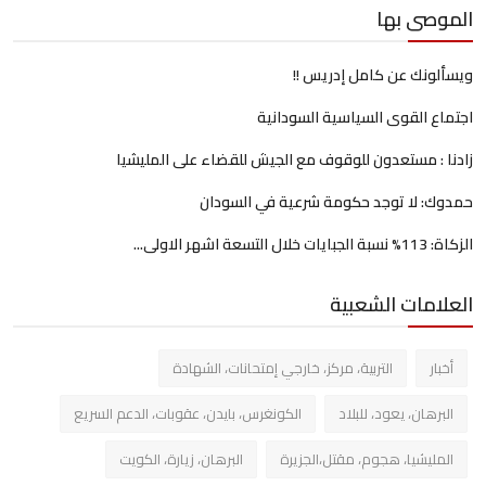
الموصى بها
ويسألونك عن كامل إدريس !!
اجتماع القوى السياسية السودانية
زادنا : مستعدون للوقوف مع الجيش للقضاء على المليشيا
حمدوك: لا توجد حكومة شرعية في السودان
الزكاة: 113% نسبة الجبايات خلال التسعة اشهر الاولى...
العلامات الشعبية
أخبار
التربية، مركز، خارجي إمتحانات، الشهادة
البرهان، يعود، للبلاد
الكونغرس، بايدن، عقوبات، الدعم السريع
المليشيا، هجوم، مقتل،الجزيرة
البرهان، زيارة، الكويت