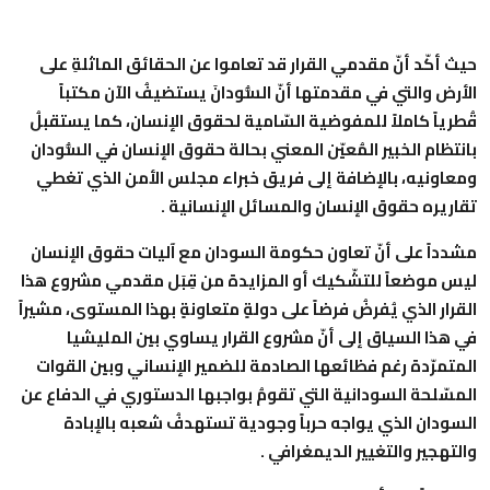
حيث أكّد أنّ مقدمي القرار قد تعاموا عن الحقائق الماثلةِ على
الأرض والتي في مقدمتها أنّ السُّودانَ يستضيفُ الآن مكتباً
قُطرياً كاملاً للمفوضية السّامية لحقوق الإنسان، كما يستقبلُ
بانتظام الخبير المُعيّن المعني بحالة حقوق الإنسان في السُّودان
ومعاونيه، بالإضافة إلى فريق خبراء مجلس الأمن الذي تغطي
تقاريره حقوق الإنسان والمسائل الإنسانية .
مشدداً على أنّ تعاون حكومة السودان مع آليات حقوق الإنسان
ليس موضعاً للتشّكيك أو المزايدة من قِبَل مقدمي مشروع هذا
القرار الذي يُفرضُ فرضاً على دولةٍ متعاونةٍ بهذا المستوى، مشيراً
في هذا السياق إلى أنّ مشروع القرار يساوي بين المليشيا
المتمرّدة رغم فظائعها الصادمة للضمير الإنساني وبين القوات
المسّلحة السودانية التي تقومُ بواجبها الدستوري في الدفاع عن
السودان الذي يواجه حرباً وجودية تستهدفُ شعبه بالإبادة
والتهجير والتغيير الديمغرافي .