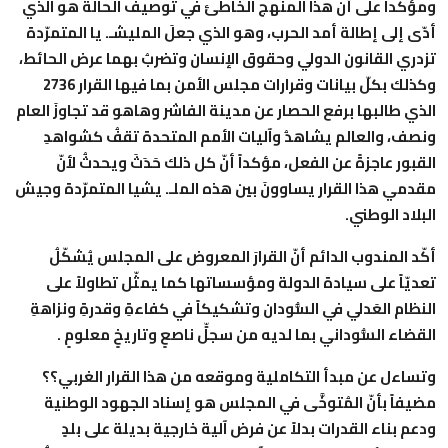
ومؤكداً على أن هذا المنهج الخاطئ في توصيف الحالة هو الذي
أدّى إلى إطالة أمد الحرب، وهو الذي جعلَ المليشـ. يا المتمرّدة
تزدري القانون الدولي وحقوق الإنسان وتضربُ بهما عرض الحائط،
وكذلك بكلّ بيانات وقرارات مجلس الأمن بما فيها القرار 2736
الذي طالبها برفع الحصار عن مدينة الفاشر وهاهو قد تجاوزَ العام
ونصف، والعالم يشاهدُ وآليات الأمم المتحدة تقفُ كشواهدِ
القبور عاجزةً عن الفعل، مؤكداً أنّ كل ذلك حَدَثَ ويحدثُ لأنّ
مقدمي هذا القرار يساوونَ بين هذه الملـ. يشيا المتمرّدة وجيش
البلاد الوطني.
أكّد المندوب الدائم أنّ القرارَ المعروض على المجلس يُشكّلُ
تعديّاً على سيادة الدولة ومؤسساتها كما يمثّل تطاولاً على
النظام العَدلي في السُّودان وتشكيكاً في كفاءةِ وقدرةِ ونزاهةِ
القضاء السُّوداني بما لديه من سجلٍّ ناصعٍ وتاريخٍ معلومٍ .
وتساءل عن مبدأ التكاملية وموقعه من هذا القرار الغربي؟؟
مضيفاً بأنّ المُتوخَّى في المجلس هو إسناد الجهود الوطنية
ودعم بناء القدرات بدلاً عن فرض آلية خارجية بديلة على بلدٍ