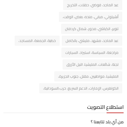
عبد الماجد، فوضي، حفلات، التخريج
أنشيلوتي، مبابي، منحه، بعض، الوقت،
تنوير، الكباشي، محور، شمال كردفان
عبد الماجد، مشهد، مليشي، بالكامل
خطبة، الجمعة، المساجد،
مراجعة، السياسة، استيراد، السيارات
لجنة، شائعات، المليشيا، النيل الأزرق
المليشيا، مواطنيين، مقتل، جنوب الجزيرة،
الكونغرس، الإمارات، الدعم السريع، حرب،السودانية،
استطلاع التصويت
من أي بلد تتابعنا ؟