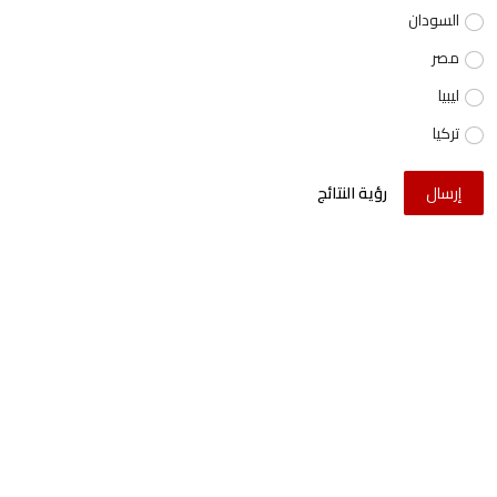
السودان
مصر
ليبيا
تركيا
إرسال
رؤية النتائج