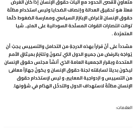
متعاونٍ لأقصى الحدود مع آليات حقوق الإنسان إذا كان الغرضُ
فعلاً هو تحقيق العدالة وإنصاف الضحايا وليس استخدام مظلّة
حقوق الإنسان لأغراض الإبتزاز السياسي وممارسة الضغوط كلّما
توالت انتصارات القوات المسلّحة السودانية على المليـ. شيا
المتمرّدة .
مشدداً على أنّ قراراً بهذه الدرجةِ من التحامل والتسييس يجبُ أن
يُواجَهَ بالرفض من جميع الدول التي تصونُ وتلتزمُ بميثاقِ الأمم
المتحدة وبقرار الجمعية العامة الذي أنشَأ مجلس حقوق الإنسان
ليكونَ بديلاً لسابقته لجنة حقوق الإنسان و يكونُ جهازاً معافىً
من التسييس و ازدواجية المعايير، و ليس لإستخدام حقوق
الإنسان مظلّةً لاستهداف الدول والتدخّل الهدّام في شؤونها.
العلامات: